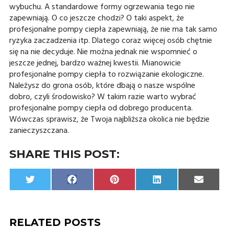
wybuchu. A standardowe formy ogrzewania tego nie
zapewniają. O co jeszcze chodzi? O taki aspekt, że
profesjonalne pompy ciepła zapewniają, że nie ma tak samo
ryzyka zaczadzenia itp. Dlatego coraz więcej osób chętnie
się na nie decyduje. Nie można jednak nie wspomnieć o
jeszcze jednej, bardzo ważnej kwestii. Mianowicie
profesjonalne pompy ciepła to rozwiązanie ekologiczne.
Należysz do grona osób, które dbają o nasze wspólne
dobro, czyli środowisko? W takim razie warto wybrać
profesjonalne pompy ciepła od dobrego producenta.
Wówczas sprawisz, że Twoja najbliższa okolica nie będzie
zanieczyszczana.
SHARE THIS POST:
Share
Share
Share
Share
Share
Twitter
Facebook
Pinterest
LinkedIn
Email
on
on
on
on
on
RELATED POSTS