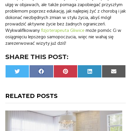
ulgę w objawach, ale także pomaga zapobiegać przyszłym
problemom poprzez edukację, jak najlepiej żyć z chorobą i jak
dokonać niezbędnych zmian w stylu życia, abyś mógł
prowadzić aktywne życie bez żadnych ograniczeń.
Wykwalifikowany
fizjoterapeuta Gliwice
może pomóc Ci w
osiągnięciu lepszego samopoczucia, więc nie wahaj się
zarezerwować wizyty już dziś!
SHARE THIS POST:
Share
Share
Share
Share
Share
Twitter
Facebook
Pinterest
LinkedIn
Email
on
on
on
on
on
RELATED POSTS