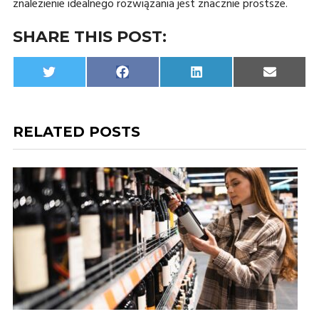
znalezienie idealnego rozwiązania jest znacznie prostsze.
SHARE THIS POST:
Share
Share
Share
Share
Twitter
Facebook
LinkedIn
Email
on
on
on
on
RELATED POSTS