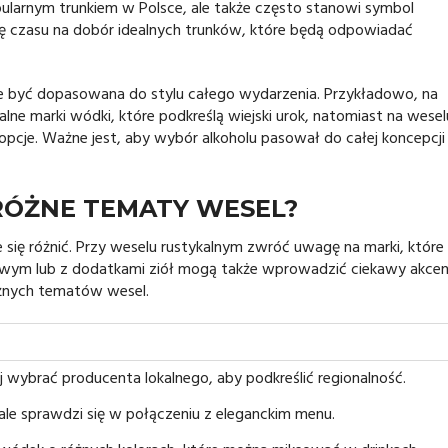
pularnym trunkiem w Polsce, ale także często stanowi symbol
chę czasu na dobór idealnych trunków, które będą odpowiadać
 być dopasowana do stylu całego wydarzenia. Przykładowo, na
lne marki wódki, które podkreślą wiejski urok, natomiast na wese
pcje. Ważne jest, aby wybór alkoholu pasował do całej koncepcji
RÓŻNE TEMATY WESEL?
się różnić. Przy weselu rustykalnym zwróć uwagę na marki, które
cowym lub z dodatkami ziół mogą także wprowadzić ciekawy akcen
óżnych tematów wesel.
ej wybrać producenta lokalnego, aby podkreślić regionalność.
le sprawdzi się w połączeniu z eleganckim menu.