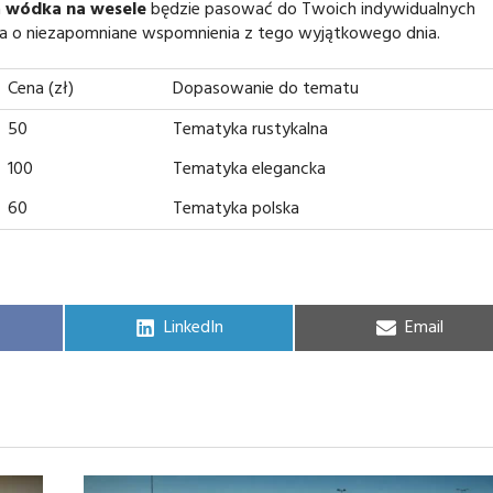
a
wódka na wesele
będzie pasować do Twoich indywidualnych
ba o niezapomniane wspomnienia z tego wyjątkowego dnia.
Cena (zł)
Dopasowanie do tematu
50
Tematyka rustykalna
100
Tematyka elegancka
60
Tematyka polska
Share
Share
LinkedIn
Email
on
on