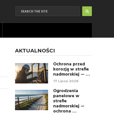
AKTUALNOŚCI
Ochrona przed
korozją w strefie
nadmorskiej — …
17 Lipca 2026
Ogrodzenia
panelowe w
strefie
nadmorskiej —
ochrona …