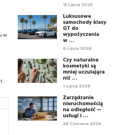
15 Lipca 2026
Luksusowe
samochody klasy
GT do
wypożyczenia
lu w
w …
6 Lipca 2026
Czy naturalne
kosmetyki są
mniej uczulające
niż …
t.
1 Lipca 2026
Zarządzanie
nieruchomością
na odległość —
usługi i …
26 Czerwca 2026