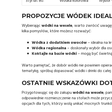
Styl lat 80.
Wódka kolorowa
Wybór w
PROPOZYCJE WÓDEK IDEA
Wybierając
wódki na wesele
, warto zwrócić uwagę
kilka pomysłów, które możesz rozważyć:
Wódka z dodatkiem owoców
– idealna na let
Wódka regionalna
– doskonały wybór dla osó
Koktajle na bazie wódki
– mogą być świetną 
Warto pamiętać, że dobór wódki nie powinien opierać
tematykę, spróbuj dopasować wódki i drinki do całej
OSTATNIE WSKAZÓWKI DO
Przygotowując się do zakupu
wódki na wesele
, pam
odpowiednie rozmieszczenie na stołach może przyczy
opcjach dla tych, którzy wolą unikać mocnych trunk