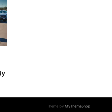
dy
Theme by
MyThemeShop