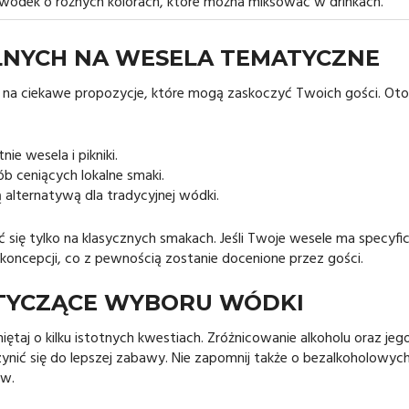
ódek o różnych kolorach, które można miksować w drinkach.
LNYCH NA WESELA TEMATYCZNE
 na ciekawe propozycje, które mogą zaskoczyć Twoich gości. Oto
nie wesela i pikniki.
b ceniących lokalne smaki.
alternatywą dla tradycyjnej wódki.
 się tylko na klasycznych smakach. Jeśli Twoje wesele ma specyfi
 koncepcji, co z pewnością zostanie docenione przez gości.
TYCZĄCE WYBORU WÓDKI
iętaj o kilku istotnych kwestiach. Zróżnicowanie alkoholu oraz jeg
nić się do lepszej zabawy. Nie zapomnij także o bezalkoholowyc
ów.