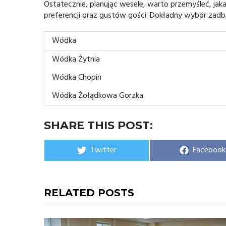
Ostatecznie, planując wesele, warto przemyśleć, jak
preferencji oraz gustów gości. Dokładny wybór zad
Wódka
Wódka Żytnia
Wódka Chopin
Wódka Żołądkowa Gorzka
SHARE THIS POST:
Share
Share
Twitter
Facebook
on
on
RELATED POSTS