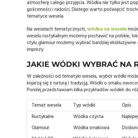
atmosferę całego przyjęcia. Wódka nie tylko jest po
gościnności i radości. Dlatego warto poświęcić tro
tematyce wesela.
Na weselach tematycznych,
wódka na wesele
może
weselu rustykalnym możemy postawić na polskie, loka
stylu glamour możemy wybrać bardziej ekskluzywne o
imprezy.
JAKIE WÓDKI WYBRAĆ NA 
W zależności od tematyki wesela, wybór wódki może 
kojarzą się z naturą i tradycją. Wódki o smaku owo
Poniżej przedstawiam kilka przykładów wódek do r
Temat wesela
Typ wódki
Opis
Rustykalne
Wódka czysta
Najlepi
Glamour
Wódka smakowa
Doskona