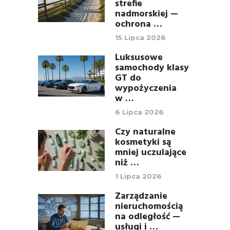
strefie
nadmorskiej —
ochrona …
15 Lipca 2026
Luksusowe
samochody klasy
GT do
wypożyczenia
w …
6 Lipca 2026
Czy naturalne
kosmetyki są
mniej uczulające
niż …
1 Lipca 2026
Zarządzanie
nieruchomością
na odległość —
usługi i …