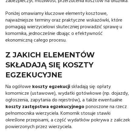
zabezpieczyć możliwość przerzucenia kosztów na dłużnika.
Poniżej omawiamy kluczowe elementy kosztowe,
najważniejsze terminy oraz praktyczne wskazówki, które
pomagają wierzycielowi skuteczniej prowadzić sprawę u
komornika, jednocześnie dbając o efektywność
ekonomiczną całego procesu.
Z JAKICH ELEMENTÓW
SKŁADAJĄ SIĘ KOSZTY
EGZEKUCYJNE
Na ogółowe
koszty egzekucji
składają się: opłaty
komornicze (ustawowe), wydatki gotówkowe (np. dojazdy,
ogłoszenia, zapytania do rejestrów), a także ewentualne
koszty zastępstwa egzekucyjnego
ponoszone na rzecz
pełnomocnika wierzyciela. Komornik stosuje stawki
określone przepisami, a część wydatków pokrywa z zaliczek
powierzonych przez wierzyciela.