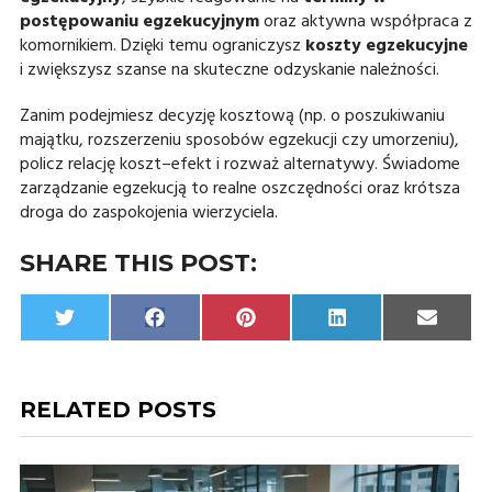
postępowaniu egzekucyjnym
oraz aktywna współpraca z
komornikiem. Dzięki temu ograniczysz
koszty egzekucyjne
i zwiększysz szanse na skuteczne odzyskanie należności.
Zanim podejmiesz decyzję kosztową (np. o poszukiwaniu
majątku, rozszerzeniu sposobów egzekucji czy umorzeniu),
policz relację koszt–efekt i rozważ alternatywy. Świadome
zarządzanie egzekucją to realne oszczędności oraz krótsza
droga do zaspokojenia wierzyciela.
SHARE THIS POST:
Share
Share
Share
Share
Share
Twitter
Facebook
Pinterest
LinkedIn
Email
on
on
on
on
on
RELATED POSTS