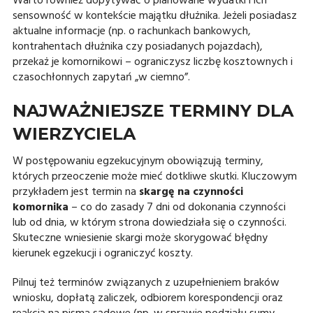
Warto również dopytywać o planowane wydatki i ich
sensowność w kontekście majątku dłużnika. Jeżeli posiadasz
aktualne informacje (np. o rachunkach bankowych,
kontrahentach dłużnika czy posiadanych pojazdach),
przekaż je komornikowi – ograniczysz liczbę kosztownych i
czasochłonnych zapytań „w ciemno”.
NAJWAŻNIEJSZE TERMINY DLA
WIERZYCIELA
W postępowaniu egzekucyjnym obowiązują terminy,
których przeoczenie może mieć dotkliwe skutki. Kluczowym
przykładem jest termin na
skargę na czynności
komornika
– co do zasady 7 dni od dokonania czynności
lub od dnia, w którym strona dowiedziała się o czynności.
Skuteczne wniesienie skargi może skorygować błędny
kierunek egzekucji i ograniczyć koszty.
Pilnuj też terminów związanych z uzupełnieniem braków
wniosku, dopłatą zaliczek, odbiorem korespondencji oraz