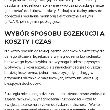
reakcją na pisma sądowe (np. w sprawie podziału sumy
uzyskanej z egzekucji). Zwlekanie wydłuża procedurę i może
generować dodatkowe opłaty. Zadbaj o aktualny adres do
doręczeń i regularnie monitoruj elektroniczne skrzynki
(ePUAP), jeśli się nimi posługujesz.
WYBÓR SPOSOBU EGZEKUCJI A
KOSZTY I CZAS
Nie każdy sposób egzekucji będzie jednakowo skuteczny dla
danego dłużnika. Egzekucja z wynagrodzenia lub rachunku
bankowego bywa szybka, ale wymaga istnienia płynnych
wpływów. Z kolei egzekucja z nieruchomości jest dłuższa i
bardziej kosztowna, jednak może być jedyną drogą w
przypadku dłużników majątkowych, którzy nie wykazują
bieżących dochodów.
Strategia mieszanego działania – np. równoczesne wnioski o
zajęcie rachunku, wynagrodzenia i ruchomości – często
zwiększa szanse na szybkie odzyskanie należności. Warto