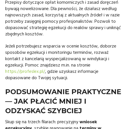
Przepisy dotyczące opłat komorniczych i zasad doręczeń
bywają nowelizowane. Dla pewności, że działasz według
najnowszych zasad, korzystaj z aktualnych źródeł i w razie
potrzeby zasięgnij pomocy profesjonalistów. Pozwoli to
dopasować strategię egzekucji do realiów sprawy i uniknąć
zbędnych kosztów.
Jeżeli potrzebujesz wsparcia w ocenie kosztów, doborze
sposobów egzekucji i monitoringu terminów, rozważ
kontakt z kancelarią wyspecjalizowaną w windykacji i
egzekucji. Pomoc znajdziesz m.in. na stronie
https://profeslex.pl/
, gdzie uzyskasz informacje
dopasowane do Twojej sytuacji.
PODSUMOWANIE PRAKTYCZNE
— JAK PŁACIĆ MNIEJ I
ODZYSKAĆ SZYBCIEJ
Skup się na trzech filarach: precyzyjny
wniosek
egzekucyjny
, szybkie reagowanie na
terminy w