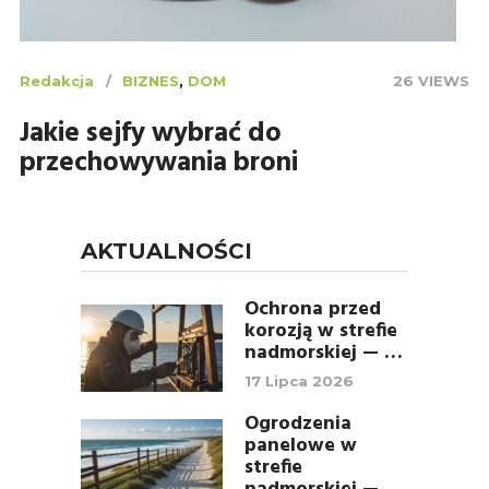
Redakcja
BIZNES
,
DOM
26 VIEWS
Jakie sejfy wybrać do
przechowywania broni
AKTUALNOŚCI
Ochrona przed
korozją w strefie
nadmorskiej — …
17 Lipca 2026
Ogrodzenia
panelowe w
strefie