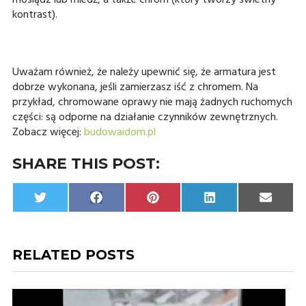
mosiądz lub miedź, a także chrom (który tworzy świetny
kontrast).
Uważam również, że należy upewnić się, że armatura jest
dobrze wykonana, jeśli zamierzasz iść z chromem. Na
przykład, chromowane oprawy nie mają żadnych ruchomych
części: są odporne na działanie czynników zewnętrznych.
Zobacz więcej:
budowaidom.pl
SHARE THIS POST:
Share
Share
Share
Share
Share
Twitter
Facebook
Pinterest
LinkedIn
Email
on
on
on
on
on
RELATED POSTS