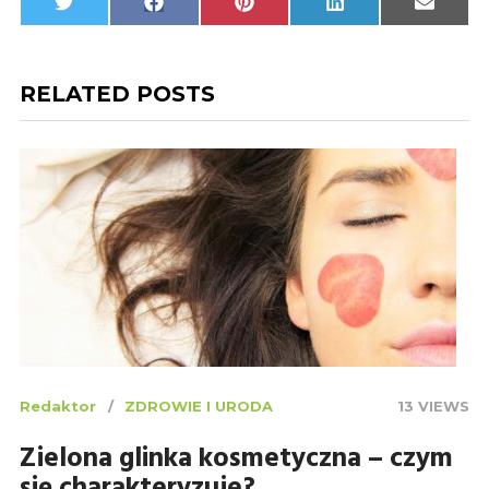
Share
Share
Share
Share
Share
Twitter
Facebook
Pinterest
LinkedIn
Email
on
on
on
on
on
RELATED POSTS
Redaktor
ZDROWIE I URODA
13 VIEWS
Zielona glinka kosmetyczna – czym